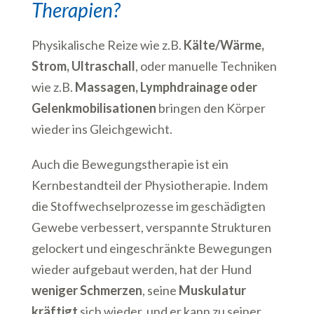
Therapien?
Physikalische Reize wie z.B.
Kälte/Wärme,
Strom, Ultraschall
, oder manuelle Techniken
wie z.B.
Massagen, Lymphdrainage oder
Gelenkmobilisationen
bringen den Körper
wieder ins Gleichgewicht.
Auch die Bewegungstherapie ist ein
Kernbestandteil der Physiotherapie. Indem
die Stoffwechselprozesse im
geschädigten
Gewebe verbessert, verspannte Strukturen
gelockert und eingeschränkte Bewegungen
wieder
aufgebaut werden, hat der Hund
weniger Schmerzen
,
seine
Muskulatur
kräftigt
sich wieder, und er kann zu
seiner